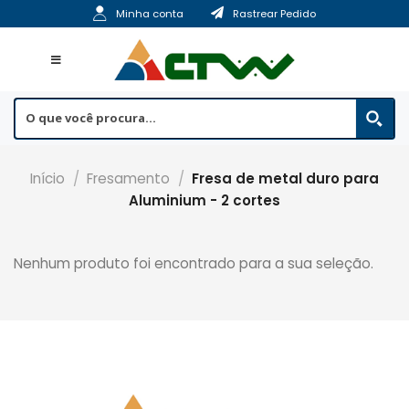
Skip
Minha conta
Rastrear Pedido
to
content
Início
/
Fresamento
/
Fresa de metal duro para
Aluminium - 2 cortes
Nenhum produto foi encontrado para a sua seleção.