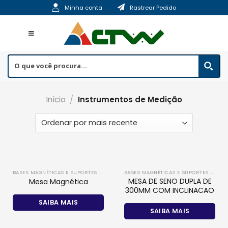
Skip
Minha conta
Rastrear Pedido
to
content
Início
/
Instrumentos de Medição
BASES MAGNÉTICAS E SUPORTES DE MEDIÇÃO
BASES MAGNÉTICAS E SUPORTES DE MEDIÇÃO
MESA DE SENO DUPLA DE
Mesa Magnética
300MM COM INCLINACAO
SAIBA MAIS
SAIBA MAIS