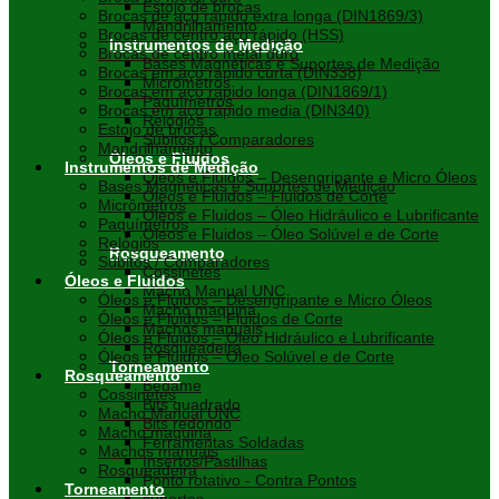
Estojo de brocas
Brocas de aço rápido extra longa (DIN1869/3)
Mandrilhamento
Brocas de centro aço rápido (HSS)
Instrumentos de Medição
Brocas de centro metal duro
Bases Magnéticas e Suportes de Medição
Brocas em aço rápido curta (DIN338)
Micrômetros
Brocas em aço rápido longa (DIN1869/1)
Paquímetros
Brocas em aço rápido media (DIN340)
Relógios
Estojo de brocas
Súbitos / Comparadores
Mandrilhamento
Óleos e Fluidos
Instrumentos de Medição
Óleos e Fluidos – Desengripante e Micro Óleos
Bases Magnéticas e Suportes de Medição
Óleos e Fluidos – Fluidos de Corte
Micrômetros
Óleos e Fluidos – Óleo Hidráulico e Lubrificante
Paquímetros
Óleos e Fluidos – Óleo Solúvel e de Corte
Relógios
Rosqueamento
Súbitos / Comparadores
Cossinetes
Óleos e Fluidos
Macho Manual UNC
Óleos e Fluidos – Desengripante e Micro Óleos
Macho maquina
Óleos e Fluidos – Fluidos de Corte
Machos manuais
Óleos e Fluidos – Óleo Hidráulico e Lubrificante
Rosqueadeira
Óleos e Fluidos – Óleo Solúvel e de Corte
Torneamento
Rosqueamento
Bedame
Cossinetes
Bits quadrado
Macho Manual UNC
Bits redondo
Macho maquina
Ferramentas Soldadas
Machos manuais
Insertos/Pastilhas
Rosqueadeira
Ponto rotativo - Contra Pontos
Torneamento