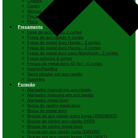
Chaves
Cones
Morsas
Pinças e Porcas
Placa
Fresamento
fresa de aco rapido 2 cortes
Fresa de aco rapido 4 cortes
Fresa de metal duro Hanita - 2 cortes
Fresa de metal duro Hanita - 4 cortes
Fresa de metal duro para Aluminium - 2 cortes
Fresa esferica 4 cortes
Fresas de metal duro 45 hrc - 4 cortes
Inserto/Pastilha
Serra circular em aco rapido
Suportes
Furação
Alargador manual em aço rápido
Alargador máquina em aço parido
Alargador metal duro
Broca de centro metal duro
Broca de metal duro
Brocas de aço rápido extra longa (DIN1869/3)
Brocas de centro aço rápido (HSS)
Brocas de centro metal duro
Brocas em aço rápido curta (DIN338)
Brocas em aço rápido longa (DIN1869/1)