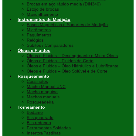
Brocas em aço rápido media (DIN340)
Estojo de brocas
Mandrilhamento
Instrumentos de Medição
Bases Magnéticas e Suportes de Medição
Micrômetros
Paquímetros
Relógios
Súbitos / Comparadores
Óleos e Fluidos
Óleos e Fluidos – Desengripante e Micro Óleos
Óleos e Fluidos – Fluidos de Corte
Óleos e Fluidos – Óleo Hidráulico e Lubrificante
Óleos e Fluidos – Óleo Solúvel e de Corte
Rosqueamento
Cossinetes
Macho Manual UNC
Macho maquina
Machos manuais
Rosqueadeira
Torneamento
Bedame
Bits quadrado
Bits redondo
Ferramentas Soldadas
Insertos/Pastilhas