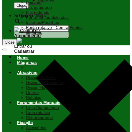
suportes
Bedame
Close
Bits quadrado
Bits redondo
Search
Generic filters
Ferramentas Soldadas
Insertos/Pastilhas
Ponto rotativo - Contra Pontos
Central de
suportes
Atendimento
Close
Entrar ou
Cadastrar
Home
Máquinas
Abrasivos
Discos de Corte
Discos de Desbaste
Discos Flap
Outros
Rebolos
Ferramentas Manuais
Lima Diamantada
Lima rotativa
Rebarbadores
Fixação
Acessórios