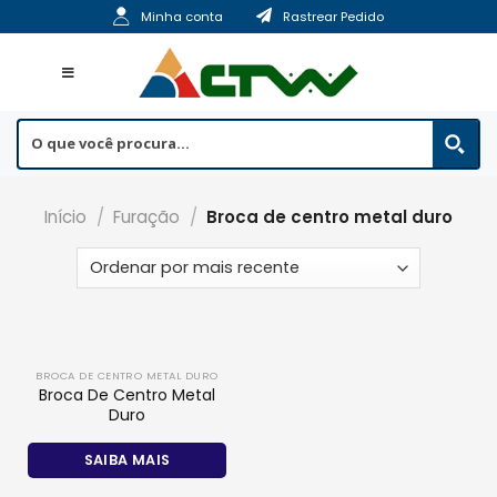
Skip
Minha conta
Rastrear Pedido
to
content
Início
/
Furação
/
Broca de centro metal duro
BROCA DE CENTRO METAL DURO
Broca De Centro Metal
Duro
SAIBA MAIS