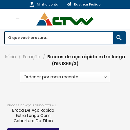
Skip
Minha conta
Rastrear Pedido
to
content
Início
/
Furação
/
Brocas de aço rápido extra longa
(DIN1869/3)
BROCAS DE AÇO RÁPIDO EXTRA LONGA (DIN1869/3)
Broca De Aço Rapido
Extra Longa Com
Cobertura De Titan