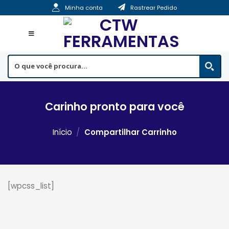
Skip
Minha conta
Rastrear Pedido
to
content
Carinho pronto para você
Início
/
Compartilhar Carrinho
[wpcss_list]