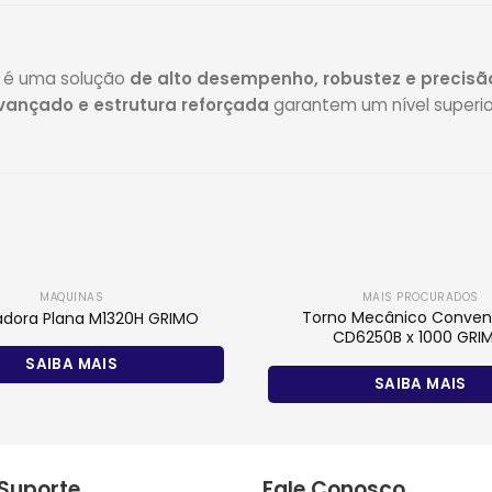
é uma solução
de alto desempenho, robustez e precisã
vançado e estrutura reforçada
garantem um nível superior
MÁQUINAS
MAIS PROCURADOS
Torno Mecânico Conven
cadora Plana M1320H GRIMO
CD6250B x 1000 GRI
SAIBA MAIS
SAIBA MAIS
 Suporte
Fale Conosco