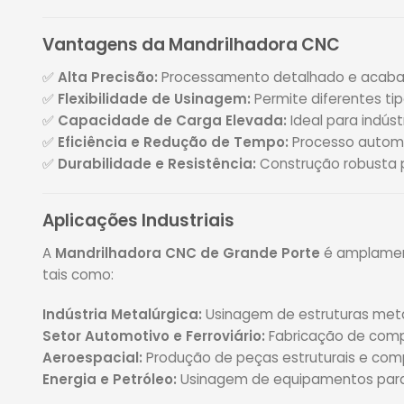
Vantagens da Mandrilhadora CNC
✅
Alta Precisão:
Processamento detalhado e acaba
✅
Flexibilidade de Usinagem:
Permite diferentes t
✅
Capacidade de Carga Elevada:
Ideal para indús
✅
Eficiência e Redução de Tempo:
Processo automa
✅
Durabilidade e Resistência:
Construção robusta p
Aplicações Industriais
A
Mandrilhadora CNC de Grande Porte
é amplament
tais como:
Indústria Metalúrgica:
Usinagem de estruturas metá
Setor Automotivo e Ferroviário:
Fabricação de comp
Aeroespacial:
Produção de peças estruturais e com
Energia e Petróleo:
Usinagem de equipamentos para 