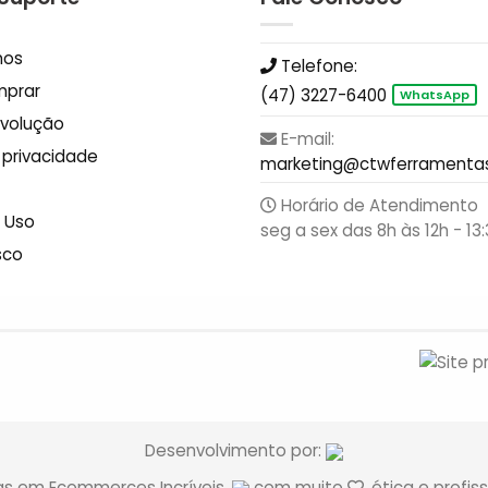
mos
Telefone:
prar
(47) 3227-6400
WhatsApp
evolução
E-mail:
e privacidade
marketing@ctwferramentas
Horário de Atendimento
 Uso
seg a sex das 8h às 12h - 13:
sco
Desenvolvimento por:
tas em Ecommerces Incríveis.
com muito
, ética e profis