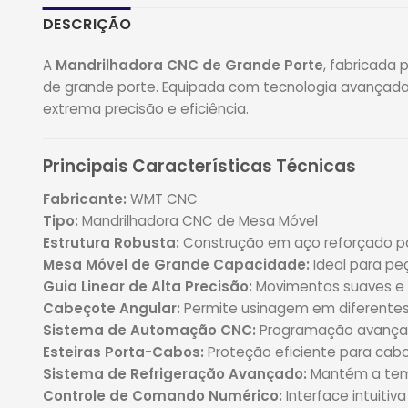
DESCRIÇÃO
A
Mandrilhadora CNC de Grande Porte
, fabricada 
de grande porte. Equipada com tecnologia avançada
extrema precisão e eficiência.
Principais Características Técnicas
Fabricante:
WMT CNC
Tipo:
Mandrilhadora CNC de Mesa Móvel
Estrutura Robusta:
Construção em aço reforçado par
Mesa Móvel de Grande Capacidade:
Ideal para pe
Guia Linear de Alta Precisão:
Movimentos suaves e 
Cabeçote Angular:
Permite usinagem em diferentes
Sistema de Automação CNC:
Programação avançad
Esteiras Porta-Cabos:
Proteção eficiente para cab
Sistema de Refrigeração Avançado:
Mantém a temp
Controle de Comando Numérico:
Interface intuiti