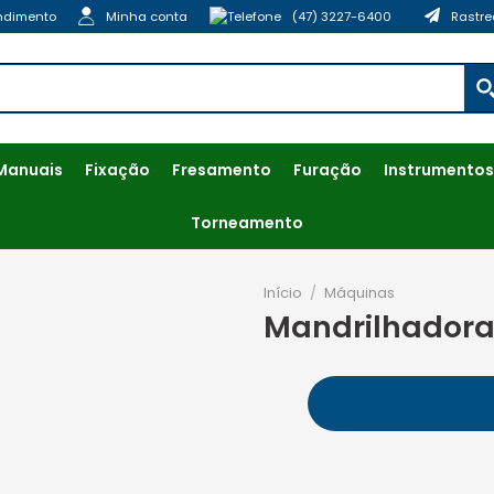
ndimento
Minha conta
(47) 3227-6400
Rastre
Manuais
Fixação
Fresamento
Furação
Instrumentos
Torneamento
Início
/
Máquinas
Mandrilhadora