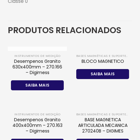
Classe 0
PRODUTOS RELACIONADOS
FORA DE ESTOQUE
INSTRUMENTOS DE MEDIÇÃO
BASES MAGNÉTICAS E SUPORTES DE MEDIÇÃO
Desempenos Granito
BLOCO MAGNETICO
630x400mm – 270.166
– Digimess
SAIBA MAIS
SAIBA MAIS
INSTRUMENTOS DE MEDIÇÃO
BASES MAGNÉTICAS E SUPORTES DE MEDIÇÃO
Desempenos Granito
BASE MAGNETICA
400x400mm – 270.163
ARTICULADA MECANICA
– Digimess
270240B – DIGIMES