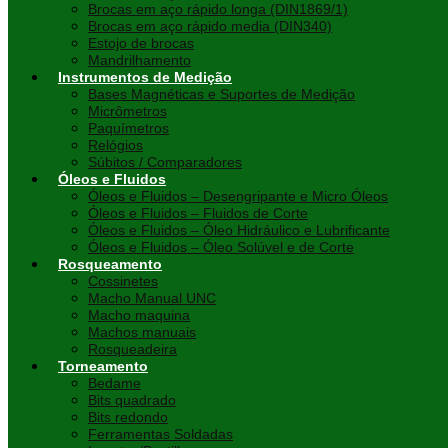
Brocas em aço rápido longa (DIN1869/1)
Brocas em aço rápido media (DIN340)
Estojo de brocas
Mandrilhamento
Instrumentos de Medição
Bases Magnéticas e Suportes de Medição
Micrômetros
Paquímetros
Relógios
Súbitos / Comparadores
Óleos e Fluidos
Óleos e Fluidos – Desengripante e Micro Óleos
Óleos e Fluidos – Fluidos de Corte
Óleos e Fluidos – Óleo Hidráulico e Lubrificante
Óleos e Fluidos – Óleo Solúvel e de Corte
Rosqueamento
Cossinetes
Macho Manual UNC
Macho maquina
Machos manuais
Rosqueadeira
Torneamento
Bedame
Bits quadrado
Bits redondo
Ferramentas Soldadas