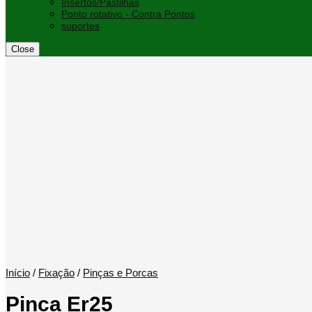
Insertos/Pastilhas
Ponto rotativo - Contra Pontos
suportes
Close
Início
/
Fixação
/
Pinças e Porcas
Pinca Er25