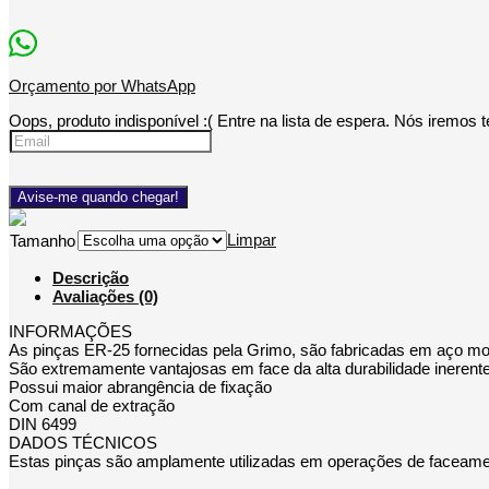
Orçamento por WhatsApp
Oops, produto indisponível :(
Entre na lista de espera. Nós iremos 
Avise-me quando chegar!
Limpar
Tamanho
Descrição
Avaliações (0)
INFORMAÇÕES
As pinças ER-25 fornecidas pela Grimo, são fabricadas em aço mol
São extremamente vantajosas em face da alta durabilidade inerent
Possui maior abrangência de fixação
Com canal de extração
DIN 6499
DADOS TÉCNICOS
Estas pinças são amplamente utilizadas em operações de faceame