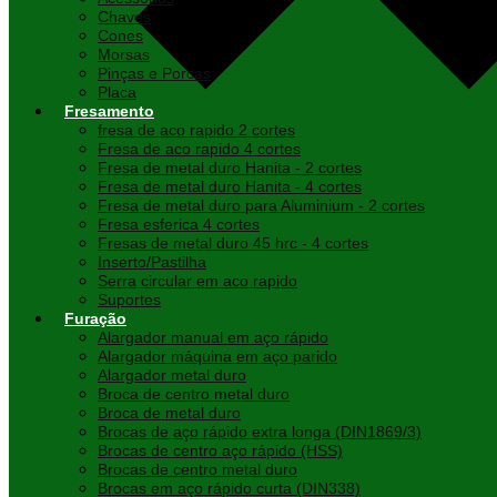
Chaves
Cones
Morsas
Pinças e Porcas
Placa
Fresamento
fresa de aco rapido 2 cortes
Fresa de aco rapido 4 cortes
Fresa de metal duro Hanita - 2 cortes
Fresa de metal duro Hanita - 4 cortes
Fresa de metal duro para Aluminium - 2 cortes
Fresa esferica 4 cortes
Fresas de metal duro 45 hrc - 4 cortes
Inserto/Pastilha
Serra circular em aco rapido
Suportes
Furação
Alargador manual em aço rápido
Alargador máquina em aço parido
Alargador metal duro
Broca de centro metal duro
Broca de metal duro
Brocas de aço rápido extra longa (DIN1869/3)
Brocas de centro aço rápido (HSS)
Brocas de centro metal duro
Brocas em aço rápido curta (DIN338)