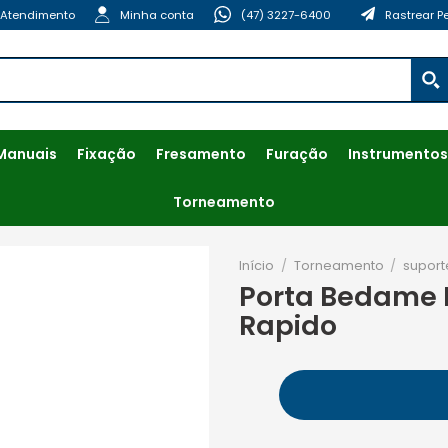
Atendimento
Minha conta
(47) 3227-6400
Rastrear P
Manuais
Fixação
Fresamento
Furação
Instrumentos
Torneamento
Início
/
Torneamento
/
suport
Porta Bedame 
Rapido