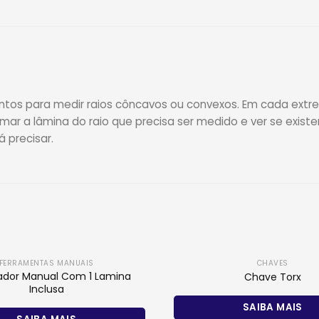
umentos para medir raios côncavos ou convexos. Em cada ex
r a lâmina do raio que precisa ser medido e ver se existem
 precisar.
FERRAMENTAS MANUAIS
CHAVES
ador Manual Com 1 Lamina
Chave Torx
Inclusa
SAIBA MAIS