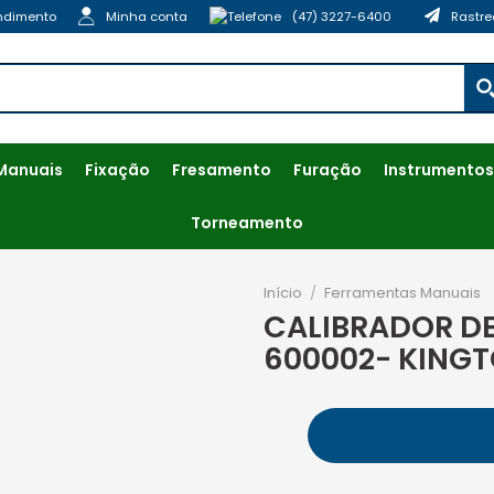
ndimento
Minha conta
(47) 3227-6400
Rastre
Manuais
Fixação
Fresamento
Furação
Instrumentos
Torneamento
Início
/
Ferramentas Manuais
CALIBRADOR DE
600002- KING