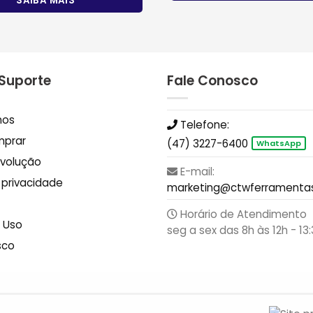
SAIBA MAIS
 Suporte
Fale Conosco
mos
Telefone:
prar
(47) 3227-6400
WhatsApp
evolução
E-mail:
e privacidade
marketing@ctwferramentas
Horário de Atendimento
 Uso
seg a sex das 8h às 12h - 13:
sco